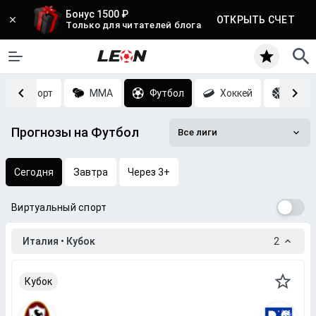
Бонус 1500 ₽
ОТКРЫТЬ СЧЕТ
Только для читателей блога
Киберспорт
MMA
Футбол
Хоккей
Баск
Прогнозы на Футбол
Все лиги
Сегодня
Завтра
Через 3+
Виртуальный спорт
Италия • Кубок
2
Кубок