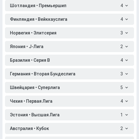
Шотландия • Премьершип
4
Финляндия • Вейккауслига
4
Норвегия • Элитсерия
3
Япония • J-Лига
2
Бразилия • Серия B
4
Германия • Вторая Бундеслига
3
Швейцария • Суперлига
5
Чехия • Первая Лига
4
Эстония • Высшая Лига
1
Австралия • Кубок
2