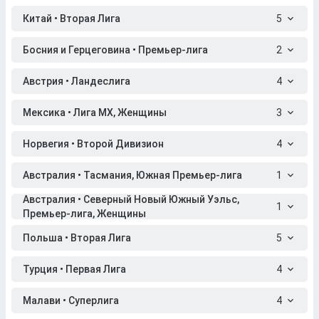
Китай • Вторая Лига
5
Босния и Герцеговина • Премьер-лига
2
Австрия • Ландеслига
4
Мексика • Лига МХ, Женщины
3
Норвегия • Второй Дивизион
4
Австралия • Тасмания, Южная Премьер-лига
1
Австралия • Северный Новый Южный Уэльс,
1
Премьер-лига, Женщины
Польша • Вторая Лига
5
Турция • Первая Лига
4
Малави • Суперлига
4