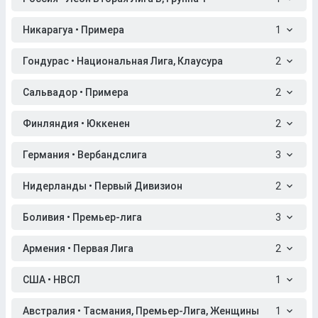
Никарагуа • Примера
1
Гондурас • Национальная Лига, Клаусура
2
Сальвадор • Примера
2
Финляндия • Юккенен
2
Германия • Вербандслига
3
Нидерланды • Первый Дивизион
2
Боливия • Премьер-лига
3
Армения • Первая Лига
2
США • НВСЛ
1
Австралия • Тасмания, Премьер-Лига, Женщины
1