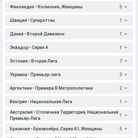
Финляндия • Колмонен, Женщины
5
Швеция • Суперэттан
1
Дания • Второй Дивизион
1
Эквадор • Серия A
1
Эстония • Вторая Лига
7
Украина • Премьер-лига
3
Аргентина • Примера B Метрополитана
2
Венгрия • Национальная Лига
1
Австралия • Столичная Территория, Национальная
1
Премьер-Лига
Бразилия • Бразилейро, Серия A1, Женщины
5