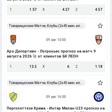
1
1.57
X
4.27
2
4.57
Товарищеские Матчи, Клубы (2x45 мин. или 2x40 мин.)
Аро Депортиво - Логроньес прогноз на матч 9
августа 2026 🚀 от клиентов БК ЛЕОН
1
13.2
X
6
2
1.18
Товарищеские Матчи, Клубы (2x45 мин. или 2x40 мин.)
Перголеттезе Крема - Интер Милан U23 прогноз на