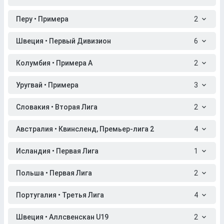
Перу • Примера
2
Швеция • Первый Дивизион
6
Колумбия • Примера A
2
Уругвай • Примера
3
Словакия • Вторая Лига
2
Австралия • Квинсленд, Премьер-лига 2
4
Исландия • Первая Лига
1
Польша • Первая Лига
2
Португалия • Третья Лига
4
Швеция • Аллсвенскан U19
2