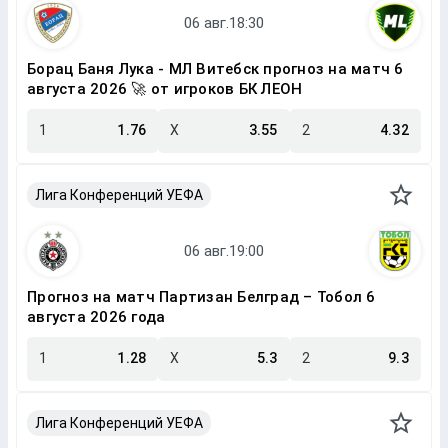
Борац Баня Лука - МЛ Витебск прогноз на матч 6
августа 2026 🚀 от игроков БК ЛЕОН
1
1.76
X
3.55
2
4.32
Лига Конференций УЕФА
Прогноз на матч Партизан Белград – Тобол 6
августа 2026 года
1
1.28
X
5.3
2
9.3
Лига Конференций УЕФА