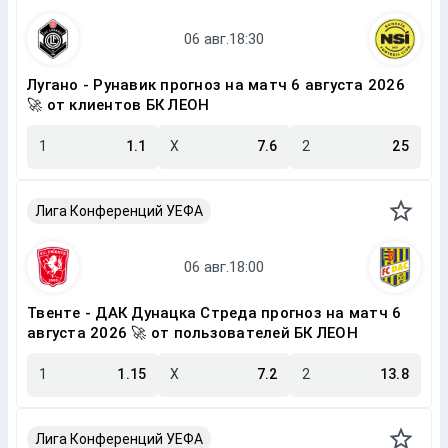
Лугано - Рунавик прогноз на матч 6 августа 2026
🚀 от клиентов БК ЛЕОН
1
1.1
X
7.6
2
25
Лига Конференций УЕФА
Твенте - ДАК Дунацка Стреда прогноз на матч 6
августа 2026 🚀 от пользователей БК ЛЕОН
1
1.15
X
7.2
2
13.8
Лига Конференций УЕФА