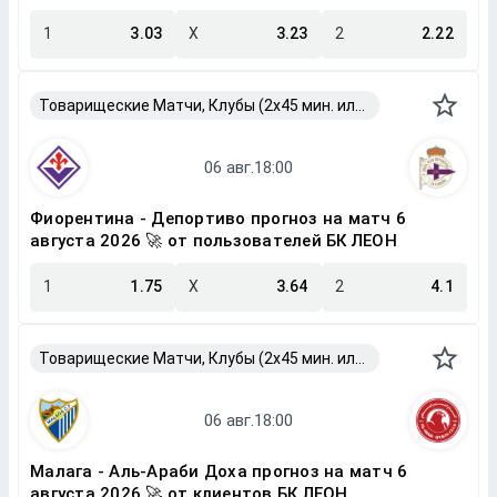
1
3.03
X
3.23
2
2.22
Товарищеские Матчи, Клубы (2x45 мин. или 2x40 мин.)
Фиорентина - Депортиво прогноз на матч 6
августа 2026 🚀 от пользователей БК ЛЕОН
1
1.75
X
3.64
2
4.1
Товарищеские Матчи, Клубы (2x45 мин. или 2x40 мин.)
Малага - Аль-Араби Доха прогноз на матч 6
августа 2026 🚀 от клиентов БК ЛЕОН