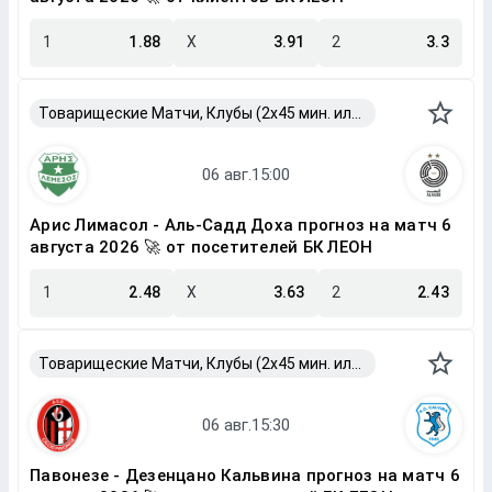
1
1.88
X
3.91
2
3.3
Товарищеские Матчи, Клубы (2x45 мин. или 2x40 мин.)
Арис Лимасол - Аль-Садд Доха прогноз на матч 6
августа 2026 🚀 от посетителей БК ЛЕОН
1
2.48
X
3.63
2
2.43
Товарищеские Матчи, Клубы (2x45 мин. или 2x40 мин.)
Павонезе - Дезенцано Кальвина прогноз на матч 6