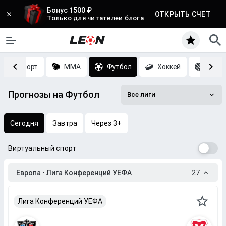
Бонус 1500 ₽
ОТКРЫТЬ СЧЕТ
Только для читателей блога
Киберспорт
MMA
Футбол
Хоккей
Баск
Прогнозы на Футбол
Все лиги
Сегодня
Завтра
Через 3+
Виртуальный спорт
Европа • Лига Конференций УЕФА
27
Лига Конференций УЕФА