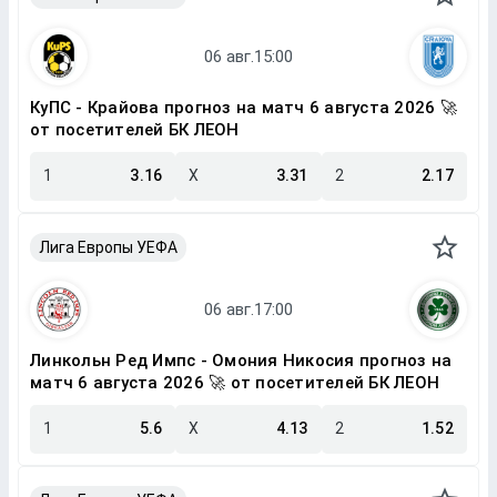
КуПС - Крайова прогноз на матч 6 августа 2026 🚀
от посетителей БК ЛЕОН
1
3.16
X
3.31
2
2.17
Лига Европы УЕФА
Линкольн Ред Импс - Омония Никосия прогноз на
матч 6 августа 2026 🚀 от посетителей БК ЛЕОН
1
5.6
X
4.13
2
1.52