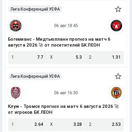
Лига Конференций УЕФА
Богемианс - Мидтьюлланн прогноз на матч 6
августа 2026 🚀 от посетителей БК ЛЕОН
1
7.7
X
5.3
2
1.31
Лига Конференций УЕФА
Клуж - Тромсе прогноз на матч 6 августа 2026 🚀
от игроков БК ЛЕОН
1
2.64
X
3.28
2
2.53