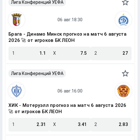
Лига Конференций УЕФА
Брага - Динамо Минск прогноз на матч 6 августа
2026 🚀 от игроков БК ЛЕОН
1
1.1
X
7.5
2
27
Лига Конференций УЕФА
ХИК - Мотеруэлл прогноз на матч 6 августа 2026
🚀 от игроков БК ЛЕОН
1
2.31
X
3.41
2
2.83