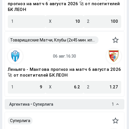
прогноз на матч 6 августа 2026 🚀 от посетителей
БК ЛЕОН
1
X
10
2
100
Товарищеские Матчи, Клубы (2x45 мин. или 2x40 мин.)
Леньяго - Мантова прогноз на матч 6 августа 2026
🚀 от посетителей БК ЛЕОН
1
9
X
6.2
2
1.27
Аргентина • Суперлига
1
Суперлига