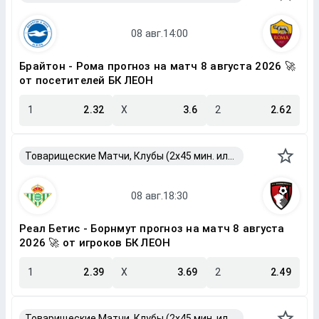
Брайтон - Рома прогноз на матч 8 августа 2026 🚀
от посетителей БК ЛЕОН
1
2.32
X
3.6
2
2.62
Товарищеские Матчи, Клубы (2x45 мин. или 2x40 мин.)
Реал Бетис - Борнмут прогноз на матч 8 августа
2026 🚀 от игроков БК ЛЕОН
1
2.39
X
3.69
2
2.49
Товарищеские Матчи, Клубы (2x45 мин. или 2x40 мин.)