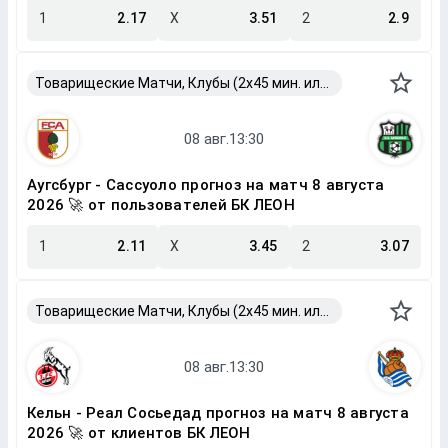
1
2.17
X
3.51
2
2.9
Товарищеские Матчи, Клубы (2x45 мин. или 2x40 мин.)
Аугсбург - Сассуоло прогноз на матч 8 августа
2026 🚀 от пользователей БК ЛЕОН
1
2.11
X
3.45
2
3.07
Товарищеские Матчи, Клубы (2x45 мин. или 2x40 мин.)
Кельн - Реал Сосьедад прогноз на матч 8 августа
2026 🚀 от клиентов БК ЛЕОН