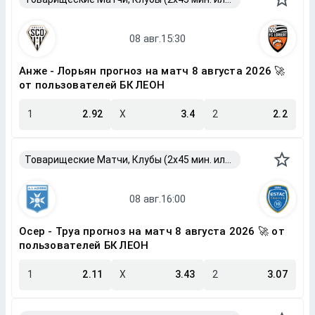
Анже - Лорьян прогноз на матч 8 августа 2026 🚀
от пользователей БК ЛЕОН
1
2.92
X
3.4
2
2.2
Товарищеские Матчи, Клубы (2x45 мин. или 2x40 мин.)
Осер - Труа прогноз на матч 8 августа 2026 🚀 от
пользователей БК ЛЕОН
1
2.11
X
3.43
2
3.07