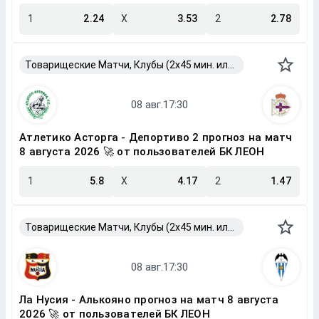
1
2.24
X
3.53
2
2.78
Товарищеские Матчи, Клубы (2x45 мин. или 2x40 мин.)
Атлетико Асторга - Депортиво 2 прогноз на матч
8 августа 2026 🚀 от пользователей БК ЛЕОН
1
5.8
X
4.17
2
1.47
Товарищеские Матчи, Клубы (2x45 мин. или 2x40 мин.)
Ла Нусия - Алькояно прогноз на матч 8 августа
2026 🚀 от пользователей БК ЛЕОН