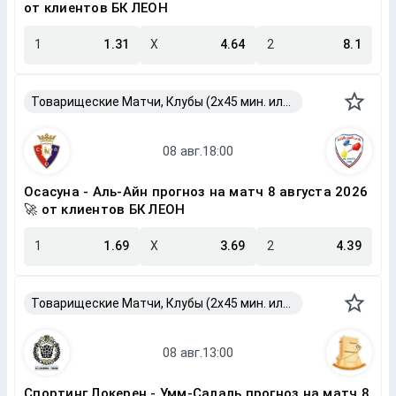
от клиентов БК ЛЕОН
1
1.31
X
4.64
2
8.1
Товарищеские Матчи, Клубы (2x45 мин. или 2x40 мин.)
Осасуна - Аль-Айн прогноз на матч 8 августа 2026
🚀 от клиентов БК ЛЕОН
1
1.69
X
3.69
2
4.39
Товарищеские Матчи, Клубы (2x45 мин. или 2x40 мин.)
Спортинг Локерен - Умм-Салаль прогноз на матч 8