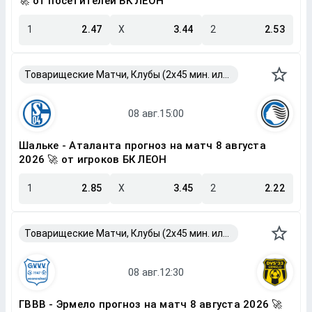
🚀 от посетителей БК ЛЕОН
1
2.47
X
3.44
2
2.53
Товарищеские Матчи, Клубы (2x45 мин. или 2x40 мин.)
Шальке - Аталанта прогноз на матч 8 августа
2026 🚀 от игроков БК ЛЕОН
1
2.85
X
3.45
2
2.22
Товарищеские Матчи, Клубы (2x45 мин. или 2x40 мин.)
ГВВВ - Эрмело прогноз на матч 8 августа 2026 🚀