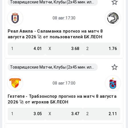
Товарищеские Матчи, Клубы (2x45 мин. или 2x40 мин.)
Реал Авила - Саламанка прогноз на матч 8
августа 2026 🚀 от пользователей БК ЛЕОН
1
4.01
X
3.68
2
1.76
Товарищеские Матчи, Клубы (2x45 мин. или 2x40 мин.)
Гезтепе - Трабзонспор прогноз на матч 8 августа
2026 🚀 от игроков БК ЛЕОН
1
3.05
X
3.47
2
2.11