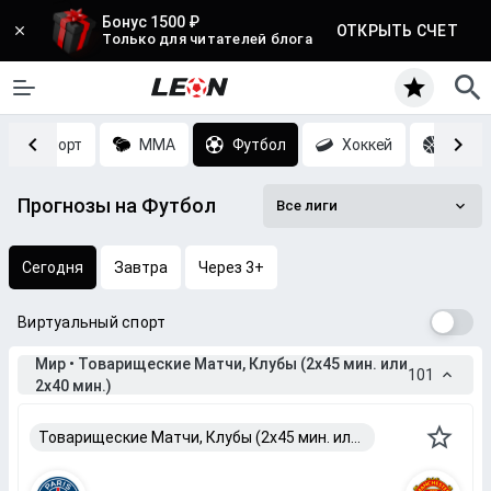
Бонус 1500 ₽
ОТКРЫТЬ СЧЕТ
Только для читателей блога
Киберспорт
MMA
Футбол
Хоккей
Баск
Прогнозы на Футбол
Все лиги
Сегодня
Завтра
Через 3+
Виртуальный спорт
Мир • Товарищеские Матчи, Клубы (2x45 мин. или
101
2x40 мин.)
Товарищеские Матчи, Клубы (2x45 мин. или 2x40 мин.)