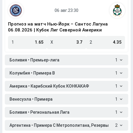
Прогноз на матч Нью-Йорк – Сантос Лагуна
06.08.2026 | Кубок Лиг Северной Америки
1
1.65
X
3.7
2
4.35
Боливия • Премьер-лига
1
Колумбия • Примера B
1
Америка • Карибский Кубок КОНКАКАФ
1
Венесуэла • Примера
1
Боливия • Региональная Лига
1
Аргентина • Примера C Метрополитана, Резервы
2