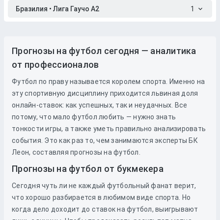
Бразилия • Лига Гаучо A2
1
Прогнозы на футбол сегодня — аналитика
от профессионалов
Футбол по праву называется королем спорта. Именно на
эту спортивную дисциплину приходится львиная доля
онлайн-ставок: как успешных, так и неудачных. Все
потому, что мало футбол любить — нужно знать
тонкости игры, а также уметь правильно анализировать
события. Это как раз то, чем занимаются эксперты БК
Леон, составляя прогнозы на футбол.
Прогнозы на футбол от букмекера
Сегодня чуть ли не каждый футбольный фанат верит,
что хорошо разбирается в любимом виде спорта. Но
когда дело доходит до
ставок
на
футбол
, выигрывают