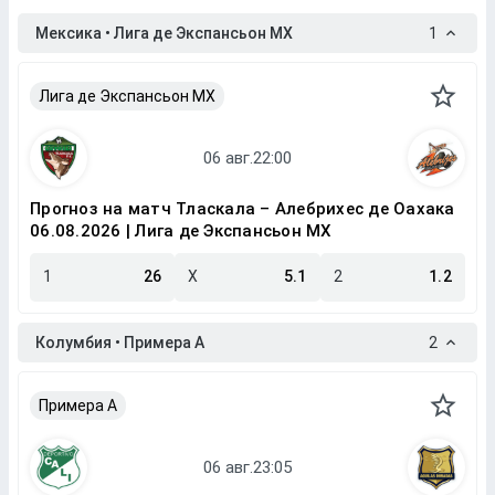
Мексика • Лига де Экспансьон МХ
1
Лига де Экспансьон МХ
Прогноз на матч Тласкала – Алебрихес де Оахака
06.08.2026 | Лига де Экспансьон МХ
1
26
X
5.1
2
1.2
Колумбия • Примера A
2
Примера A