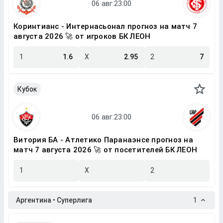
Коринтианс - Интернасьонал прогноз на матч 7
августа 2026 🚀 от игроков БК ЛЕОН
1
1.6
X
2.95
2
7
Кубок
Витория БА - Атлетико Паранаэнсе прогноз на
матч 7 августа 2026 🚀 от посетителей БК ЛЕОН
1
X
2
Аргентина • Суперлига
1