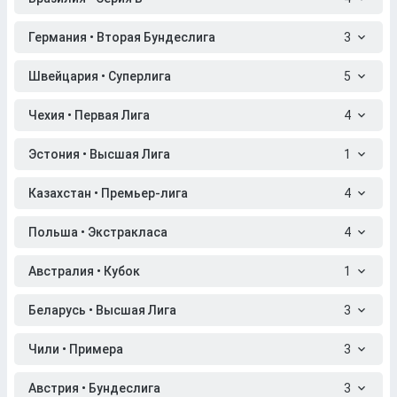
Германия • Вторая Бундеслига
3
Швейцария • Суперлига
5
Чехия • Первая Лига
4
Эстония • Высшая Лига
1
Казахстан • Премьер-лига
4
Польша • Экстракласа
4
Австралия • Кубок
1
Беларусь • Высшая Лига
3
Чили • Примера
3
Австрия • Бундеслига
3