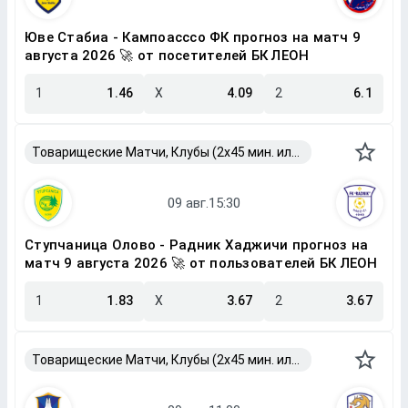
Юве Стабиа - Кампоасссо ФК прогноз на матч 9
августа 2026 🚀 от посетителей БК ЛЕОН
1
1.46
X
4.09
2
6.1
Товарищеские Матчи, Клубы (2x45 мин. или 2x40 мин.)
Ступчаница Олово - Радник Хаджичи прогноз на
матч 9 августа 2026 🚀 от пользователей БК ЛЕОН
1
1.83
X
3.67
2
3.67
Товарищеские Матчи, Клубы (2x45 мин. или 2x40 мин.)