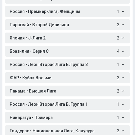
Россия • Премьер-лига, Женщины
1
Парагвай • Второй Дивизион
2
Япония • J-Лига 2
2
Бразилия • Серия C
4
Россия • Леон Вторая Лига Б, Группа 3
1
ЮАР • Кубок Восьми
2
Панама • Высшая Лига
2
Россия • Леон Вторая Лига Б, Группа 1
1
Никарагуа • Примера
1
Гондурас • Национальная Лига, Клаусура
2