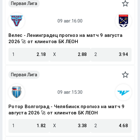
Первая Лига
Велес - Ленинградец прогноз на матч 9 августа
2026 🚀 от клиентов БК ЛЕОН
1
2.18
X
2.88
2
3.94
Первая Лига
Ротор Волгоград - Челябинск прогноз на матч 9
августа 2026 🚀 от клиентов БК ЛЕОН
1
1.82
X
3.38
2
4.68