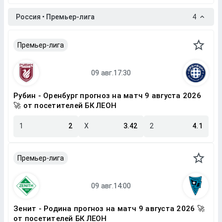
Россия • Премьер-лига
4
Премьер-лига
Рубин - Оренбург прогноз на матч 9 августа 2026
🚀 от посетителей БК ЛЕОН
1
2
X
3.42
2
4.1
Премьер-лига
Зенит - Родина прогноз на матч 9 августа 2026 🚀
от посетителей БК ЛЕОН