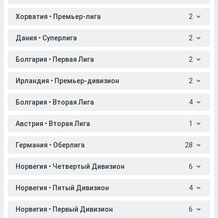
Хорватия • Премьер-лига
2
Дания • Суперлига
2
Болгария • Первая Лига
2
Ирландия • Премьер-дивизион
2
Болгария • Вторая Лига
4
Австрия • Вторая Лига
1
Германия • Оберлига
28
Норвегия • Четвертый Дивизион
6
Норвегия • Пятый Дивизион
4
Норвегия • Первый Дивизион
6