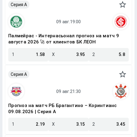
Серия A
Палмейрас - Интернасьонал прогноз на матч 9
августа 2026 🚀 от клиентов БК ЛЕОН
1
1.58
X
3.95
2
5.8
Серия A
Прогноз на матч РБ Брагантино – Коринтианс
09.08.2026 | Серия A
1
2.19
X
3.15
2
3.45