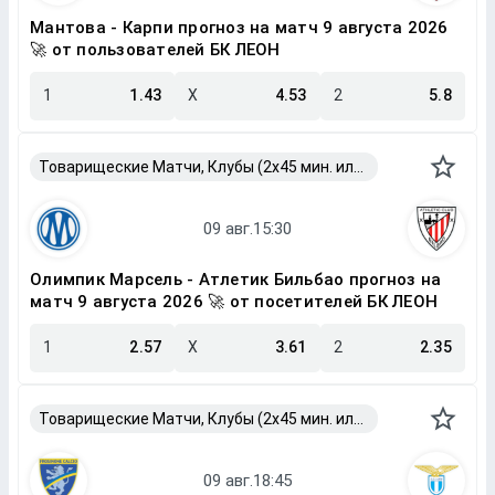
Мантова - Карпи прогноз на матч 9 августа 2026
🚀 от пользователей БК ЛЕОН
1
1.43
X
4.53
2
5.8
Товарищеские Матчи, Клубы (2x45 мин. или 2x40 мин.)
Олимпик Марсель - Атлетик Бильбао прогноз на
матч 9 августа 2026 🚀 от посетителей БК ЛЕОН
1
2.57
X
3.61
2
2.35
Товарищеские Матчи, Клубы (2x45 мин. или 2x40 мин.)