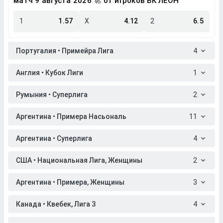
матч 9 августа 2026 🚀 от игроков БК ЛЕОН
1
1.57
X
4.12
2
6.5
Португалия • Примейра Лига
4
Англия • Кубок Лиги
1
Румыния • Суперлига
2
Аргентина • Примера Насьональ
11
Аргентина • Суперлига
4
США • Национальная Лига, Женщины
2
Аргентина • Примера, Женщины
3
Канада • Квебек, Лига 3
4