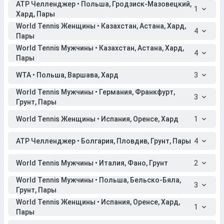
ATP Челленджер • Польша, Гродзиск-Мазовецкий,
1
Хард, Пары
World Tennis Женщины • Казахстан, Астана, Хард,
4
Пары
World Tennis Мужчины • Казахстан, Астана, Хард,
4
Пары
WTA • Польша, Варшава, Хард
3
World Tennis Мужчины • Германия, Франкфурт,
3
Грунт, Пары
World Tennis Женщины • Испания, Оренсе, Хард
1
ATP Челленджер • Болгария, Пловдив, Грунт, Пары
4
World Tennis Мужчины • Италия, Фано, Грунт
2
World Tennis Мужчины • Польша, Бельско-Бяла,
3
Грунт, Пары
World Tennis Женщины • Испания, Оренсе, Хард,
1
Пары