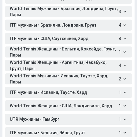
World Tennis Мужчины • Бразилия, Лондрина, Грунт,
3
Пары
ITF мужчины • Бразилия, Лондрина, Грунт
4
ITF мужчины • США, Саутхейвен, Хард
8
World Tennis Женщины • Бельгия, Коксейде, Грунт,
1
Пары
World Tennis Женщины • Аргентина, Чакабуко,
4
Грунт, Пары
World Tennis Мужчины • Испания, Таусте, Хард,
2
Пары
ITF мужчины • Испания, Таусте, Хард
1
World Tennis Женщины • США, Ландисвилл, Хард
1
UTR Мужчины • Гамбург
1
ITF мужчины • Бельгия, Эйпен, Грунт
1