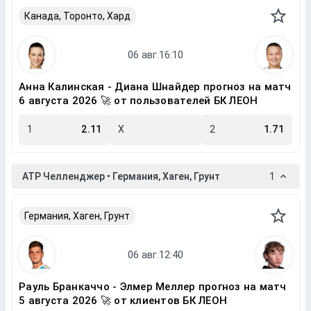
Канада, Торонто, Хард
Анна Калинская - Диана Шнайдер прогноз на матч
6 августа 2026 🚀 от пользователей БК ЛЕОН
1
2.11
X
2
1.71
ATP Челленджер • Германия, Хаген, Грунт
1
Германия, Хаген, Грунт
Рауль Бранкаччо - Элмер Меллер прогноз на матч
5 августа 2026 🚀 от клиентов БК ЛЕОН