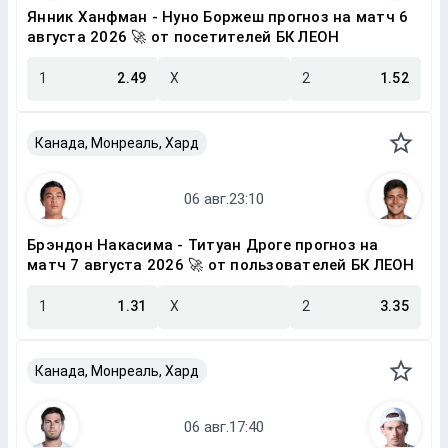
Янник Ханфман - Нуно Боржеш прогноз на матч 6
августа 2026 🚀 от посетителей БК ЛЕОН
1
2.49
X
2
1.52
Канада, Монреаль, Хард
Брэндон Накасима - Титуан Дроге прогноз на
матч 7 августа 2026 🚀 от пользователей БК ЛЕОН
1
1.31
X
2
3.35
Канада, Монреаль, Хард