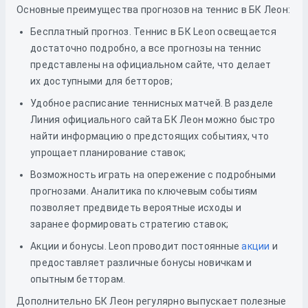
Основные преимущества прогнозов на теннис в БК Леон:
Бесплатный прогноз. Теннис в БК Leon освещается
достаточно подробно, а все прогнозы на теннис
представлены на официальном сайте, что делает
их доступными для бетторов;
Удобное расписание теннисных матчей. В разделе
Линия официального сайта БК Леон можно быстро
найти информацию о предстоящих событиях, что
упрощает планирование ставок;
Возможность играть на опережение с подробными
прогнозами. Аналитика по ключевым событиям
позволяет предвидеть вероятные исходы и
заранее формировать стратегию ставок;
Акции и бонусы. Leon проводит постоянные
акции
и
предоставляет различные бонусы новичкам и
опытным бетторам.
Дополнительно БК Леон регулярно выпускает полезные