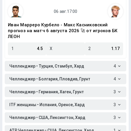
Иван Марреро Курбело - Макс Касниковский
прогноз на матч 6 августа 2026 🚀 от игроков БК
ЛЕОН
1
4.5
X
2
1.17
Челленджер • Турция, Стамбул, Хард
4
Челленджер • Болгария, Пловдив, Грунт
4
Челленджер • Германия, Хаген, Грунт
3
ITF женщины • Испания, Оренсе, Хард
3
Челленджер • США, Лексингтон, Хард
3
ATP Челленджер • США, Лексингтон, Хард
1