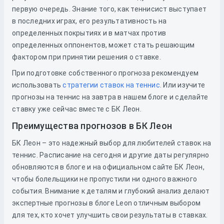
первую очередь. Знание того, как теннисист выступает
в последних играх, его результативность на
определенных покрытиях и в матчах против
определенных оппонентов, может стать решающим
фактором при принятии решения о ставке.
При подготовке собственного прогноза рекомендуем
использовать
стратегии ставок на теннис
. Или изучите
прогнозы на теннис на завтра в нашем блоге и сделайте
ставку уже сейчас вместе с БК Леон.
Преимущества прогнозов в БК Леон
БК Леон – это надежный выбор для любителей ставок на
теннис. Расписание на сегодня и другие даты регулярно
обновляются в блоге и на официальном сайте БК Леон,
чтобы болельщики не пропустили ни одного важного
события. Внимание к деталям и глубокий анализ делают
экспертные прогнозы в блоге Leon отличным выбором
для тех, кто хочет улучшить свои результаты в ставках.