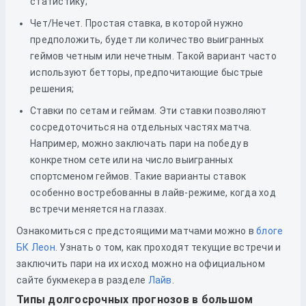
статистику;
Чет/Нечет. Простая ставка, в которой нужно
предположить, будет ли количество выигранных
геймов четным или нечетным. Такой вариант часто
используют бетторы, предпочитающие быстрые
решения;
Ставки по сетам и геймам. Эти ставки позволяют
сосредоточиться на отдельных частях матча.
Например, можно заключать пари на победу в
конкретном сете или на число выигранных
спортсменом геймов. Такие варианты ставок
особенно востребованны в лайв-режиме, когда ход
встречи меняется на глазах.
Ознакомиться с предстоящими матчами можно в
блоге
БК Леон
. Узнать о том, как проходят текущие встречи и
заключить пари на их исход можно на официальном
сайте букмекера в разделе
Лайв
.
Типы долгосрочных прогнозов в большом