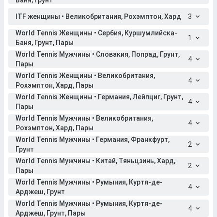
Баня, Грунт
ITF женщины • Великобритания, Рохэмптон, Хард
3
World Tennis Женщины • Сербия, Куршумлийска-
1
Баня, Грунт, Пары
World Tennis Мужчины • Словакия, Попрад, Грунт,
4
Пары
World Tennis Женщины • Великобритания,
4
Рохэмптон, Хард, Пары
World Tennis Женщины • Германия, Лейпциг, Грунт,
4
Пары
World Tennis Мужчины • Великобритания,
4
Рохэмптон, Хард, Пары
World Tennis Мужчины • Германия, Франкфурт,
2
Грунт
World Tennis Мужчины • Китай, Тяньцзинь, Хард,
2
Пары
World Tennis Мужчины • Румыния, Куртя-де-
4
Арджеш, Грунт
World Tennis Мужчины • Румыния, Куртя-де-
4
Арджеш, Грунт, Пары