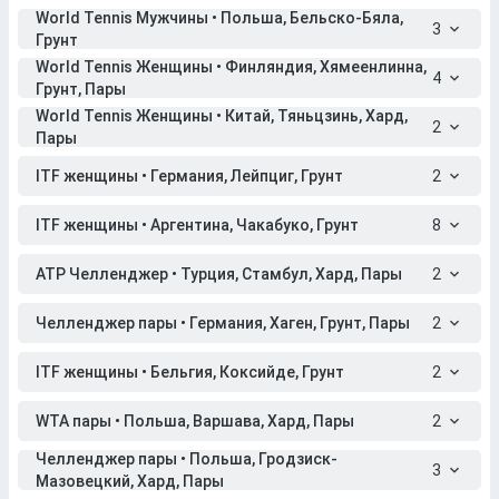
World Tennis Мужчины • Польша, Бельско-Бяла,
3
Грунт
World Tennis Женщины • Финляндия, Хямеенлинна,
4
Грунт, Пары
World Tennis Женщины • Китай, Тяньцзинь, Хард,
2
Пары
ITF женщины • Германия, Лейпциг, Грунт
2
ITF женщины • Аргентина, Чакабуко, Грунт
8
ATP Челленджер • Турция, Стамбул, Хард, Пары
2
Челленджер пары • Германия, Хаген, Грунт, Пары
2
ITF женщины • Бельгия, Коксийде, Грунт
2
WTA пары • Польша, Варшава, Хард, Пары
2
Челленджер пары • Польша, Гродзиск-
3
Мазовецкий, Хард, Пары