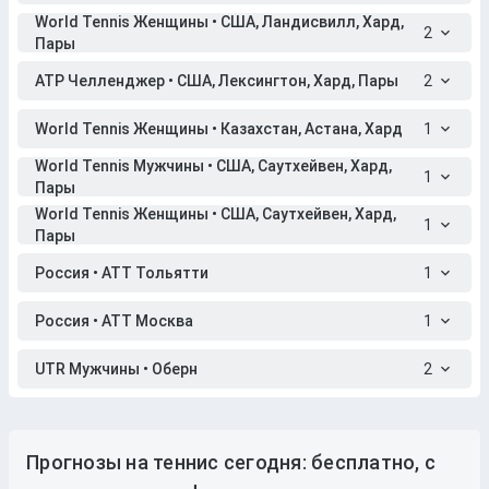
World Tennis Женщины • США, Ландисвилл, Хард,
2
Пары
ATP Челленджер • США, Лексингтон, Хард, Пары
2
World Tennis Женщины • Казахстан, Астана, Хард
1
World Tennis Мужчины • США, Саутхейвен, Хард,
1
Пары
World Tennis Женщины • США, Саутхейвен, Хард,
1
Пары
Россия • АТТ Тольятти
1
Россия • АТТ Москва
1
UTR Мужчины • Оберн
2
Прогнозы на теннис сегодня: бесплатно, с