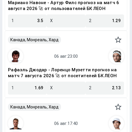
Мариано Навоне - Артур Филс прогноз на матч 6
августа 2026 🚀 от пользователей БК ЛЕОН
1
3.5
X
2
1.29
Канада, Монреаль, Хард
Рафаэль Джодар - Лоренцо Музетти прогноз на
матч 7 августа 2026 🚀 от посетителей БК ЛЕОН
1
1.69
X
2
2.13
Канада, Монреаль, Хард