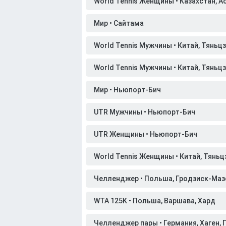
World Tennis Женщины • Казахстан, А
Мир • Сайтама
World Tennis Мужчины • Китай, Тяньцз
World Tennis Мужчины • Китай, Тяньцз
Мир • Ньюпорт-Бич
UTR Мужчины • Ньюпорт-Бич
UTR Женщины • Ньюпорт-Бич
World Tennis Женщины • Китай, Тяньц
Челленджер • Польша, Гродзиск-Маз
WTA 125K • Польша, Варшава, Хард
Челленджер пары • Германия, Хаген, 