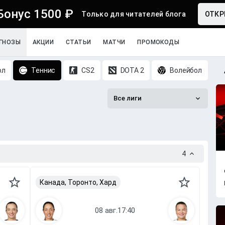
Бонус 1500 ₽
Только для читателей блога
ОТКР
ГНОЗЫ
АКЦИИ
СТАТЬИ
МАТЧИ
ПРОМОКОДЫ
ол
Теннис
CS2
DOTA 2
Волейбол
Все лиги
4
Канада, Торонто, Хард