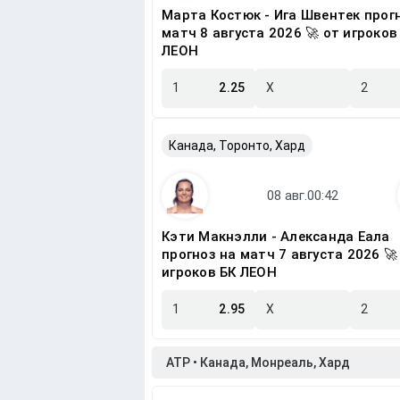
Марта Костюк - Ига Швентек прог
матч 8 августа 2026 🚀 от игроков
ЛЕОН
1
2.25
X
2
Канада, Торонто, Хард
Кэти Макнэлли - Александа Еала
прогноз на матч 7 августа 2026 🚀
игроков БК ЛЕОН
1
2.95
X
2
ATP • Канада, Монреаль, Хард