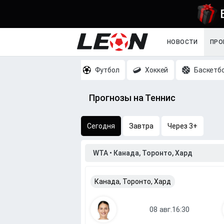
НОВОСТИ
ПРО
ерспорт
MMA
Футбол
Хоккей
Баскетб
Прогнозы на Теннис
Сегодня
Завтра
Через 3+
WTA • Канада, Торонто, Хард
Канада, Торонто, Хард