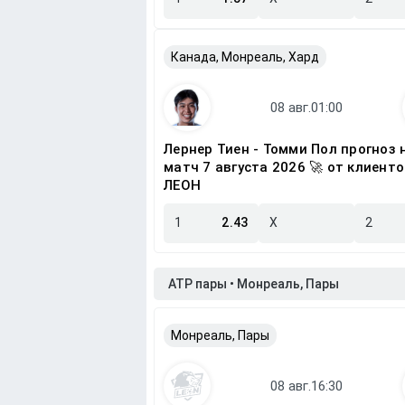
Канада, Монреаль, Хард
Лернер Тиен - Томми Пол прогноз 
матч 7 августа 2026 🚀 от клиенто
ЛЕОН
1
2.43
X
2
ATP пары • Монреаль, Пары
Монреаль, Пары