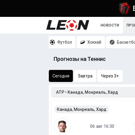
НОВОСТИ
ПРО
ерспорт
MMA
Футбол
Хоккей
Баскетб
Прогнозы на Теннис
Сегодня
Завтра
Через 3+
ATP • Канада, Монреаль, Хард
Канада, Монреаль, Хард