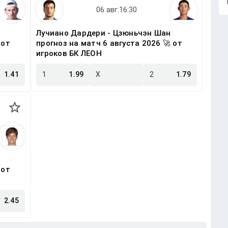
Лучиано Дардери - Цзюньчэн Шан
 от
прогноз на матч 6 августа 2026 🚀 от
игроков БК ЛЕОН
1.41
1
1.99
X
2
1.79
 от
2.45