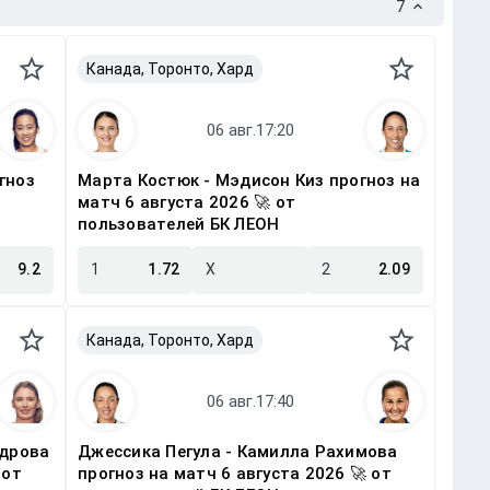
7
Канада, Торонто, Хард
гноз
Марта Костюк - Мэдисон Киз прогноз на
матч 6 августа 2026 🚀 от
пользователей БК ЛЕОН
9.2
1
1.72
X
2
2.09
Канада, Торонто, Хард
ндрова
Джессика Пегула - Камилла Рахимова
 от
прогноз на матч 6 августа 2026 🚀 от