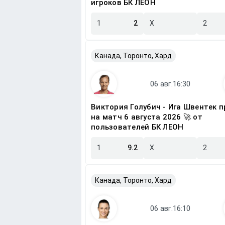
игроков БК ЛЕОН
1
2
X
2
Канада, Торонто, Хард
Виктория Голубич - Ига Швентек п
на матч 6 августа 2026 🚀 от
пользователей БК ЛЕОН
1
9.2
X
2
Канада, Торонто, Хард