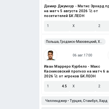
Дамир Джумхур - Матис Эрхард п
на матч 5 августа 2026 🚀 от
посетителей БК ЛЕОН
1
X
2
Польша, Гродзиск-Мазовецкий, Хард
Иван Марреро Курбело - Макс
Касниковский прогноз на матч 6 а
2026 🚀 от игроков БК ЛЕОН
1
4.5
X
2
Челленджер • Турция, Стамбул, Хард