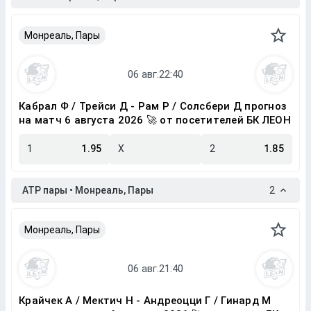
Монреаль, Пары
Кабрал Ф / Трейси Д - Рам Р / Солсбери Д прогноз
на матч 6 августа 2026 🚀 от посетителей БК ЛЕОН
1
1.95
X
2
1.85
ATP пары • Монреаль, Пары
2
Монреаль, Пары
Крайчек А / Мектич Н - Андреоцци Г / Гинард М