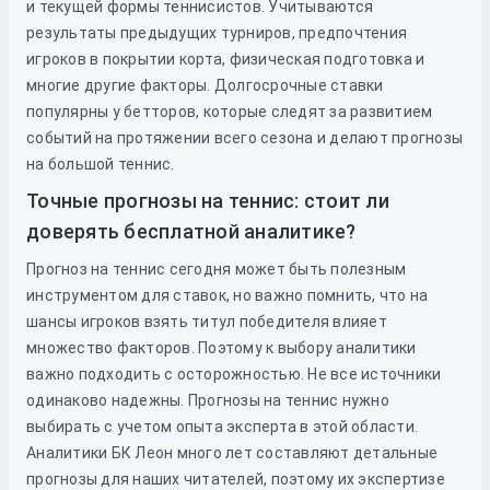
и текущей формы теннисистов. Учитываются
результаты предыдущих турниров, предпочтения
игроков в покрытии корта, физическая подготовка и
многие другие факторы. Долгосрочные ставки
популярны у бетторов, которые следят за развитием
событий на протяжении всего сезона и делают прогнозы
на большой теннис.
Точные прогнозы на теннис: стоит ли
доверять бесплатной аналитике?
Прогноз на теннис сегодня может быть полезным
инструментом для ставок, но важно помнить, что на
шансы игроков взять титул победителя влияет
множество факторов. Поэтому к выбору аналитики
важно подходить с осторожностью. Не все источники
одинаково надежны. Прогнозы на теннис нужно
выбирать с учетом опыта эксперта в этой области.
Аналитики БК Леон много лет составляют детальные
прогнозы для наших читателей, поэтому их экспертизе