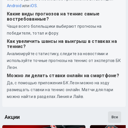
Android
или
iOS
.
Какие виды прогнозов на теннис самые
востребованные?
Чаще всего болельщики выбирают прогнозы на
победителя, тотал и фору.
Как увеличить шансы на выигрыш в ставках на
теннис?
Анализируйте статистику, следите за новостями и
используйте точные прогнозы на теннис от экспертов БК
Леон.
Можно ли делать ставки онлайн на смартфоне?
Да, с помощью приложения БК Леон можно на ходу
размещать ставки на теннис онлайн. Матчи для пари
можно найти в разделах Линия и Лайв.
Акции
Все