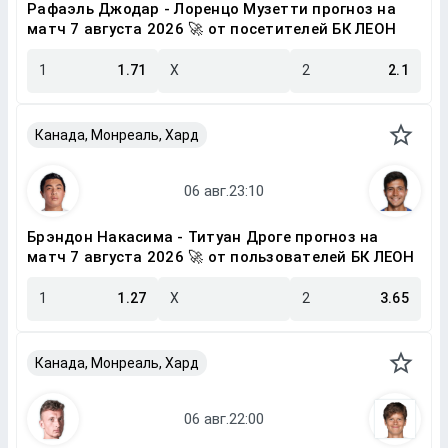
Рафаэль Джодар - Лоренцо Музетти прогноз на
матч 7 августа 2026 🚀 от посетителей БК ЛЕОН
1
1.71
X
2
2.1
Канада, Монреаль, Хард
Брэндон Накасима - Титуан Дроге прогноз на
матч 7 августа 2026 🚀 от пользователей БК ЛЕОН
1
1.27
X
2
3.65
Канада, Монреаль, Хард