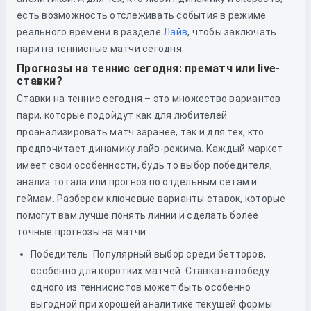
есть возможность отслеживать события в режиме
реального времени в разделе
Лайв
, чтобы заключать
пари на теннисные матчи сегодня.
Прогнозы на теннис сегодня: прематч или live-
ставки?
Ставки на теннис сегодня – это множество вариантов
пари, которые подойдут как для любителей
проанализировать матч заранее, так и для тех, кто
предпочитает динамику лайв-режима. Каждый маркет
имеет свои особенности, будь то выбор победителя,
анализ тотала или прогноз по отдельным сетам и
геймам. Разберем ключевые варианты ставок, которые
помогут вам лучше понять линии и сделать более
точные прогнозы на матчи:
Победитель. Популярный выбор среди бетторов,
особенно для коротких матчей. Ставка на победу
одного из теннисистов может быть особенно
выгодной при хорошей аналитике текущей формы