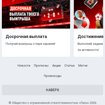
Досрочная выплата
Достижения
Получай выигрыш с пари заранее!
Выполняй задания
за активность!
Новости
Прогнозы
Акции
Статьи
Матчи
Промокоды
НАВЕРХ
© Общество с ограниченной ответственностью «Леон» 2026