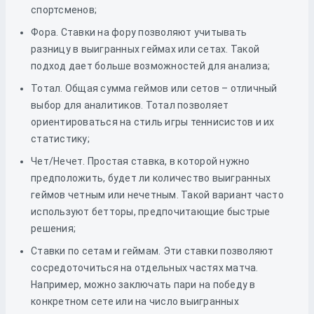
спортсменов;
Фора. Ставки на фору позволяют учитывать
разницу в выигранных геймах или сетах. Такой
подход дает больше возможностей для анализа;
Тотал. Общая сумма геймов или сетов – отличный
выбор для аналитиков. Тотал позволяет
ориентироваться на стиль игры теннисистов и их
статистику;
Чет/Нечет. Простая ставка, в которой нужно
предположить, будет ли количество выигранных
геймов четным или нечетным. Такой вариант часто
используют бетторы, предпочитающие быстрые
решения;
Ставки по сетам и геймам. Эти ставки позволяют
сосредоточиться на отдельных частях матча.
Например, можно заключать пари на победу в
конкретном сете или на число выигранных