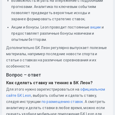
Возможность играть на опережение с подробными
прогнозами. Аналитика по ключевым событиям
позволяет предвидеть вероятные исходы и
заранее формировать стратегию ставок;
Акции и бонусы. Leon проводит постоянные
акции
и
предоставляет различные бонусы новичкам и
опытным бетторам.
Дополнительно БК Леон регулярно выпускает полезные
материалы, например последние новости спорта и
статьи о ставках на различные соревнования и их
особенности.
Вопрос – ответ
Как сделать ставку на теннис в БК Леон?
Для этого нужно зарегистрироваться
на
официальном
сайте БК Leon
, выбрать событие и сделать ставку,
следуя инструкции
по размещению ставок
. А смотреть
аналитику и делать ставки в любое время, можно если
скачать удобное мобильное приложение БК Leon для