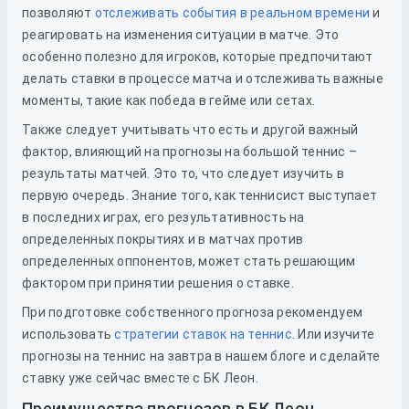
позволяют
отслеживать события в реальном времени
и
реагировать на изменения ситуации в матче. Это
особенно полезно для игроков, которые предпочитают
делать ставки в процессе матча и отслеживать важные
моменты, такие как победа в гейме или сетах.
Также следует учитывать что есть и другой важный
фактор, влияющий на прогнозы на большой теннис –
результаты матчей. Это то, что следует изучить в
первую очередь. Знание того, как теннисист выступает
в последних играх, его результативность на
определенных покрытиях и в матчах против
определенных оппонентов, может стать решающим
фактором при принятии решения о ставке.
При подготовке собственного прогноза рекомендуем
использовать
стратегии ставок на теннис
. Или изучите
прогнозы на теннис на завтра в нашем блоге и сделайте
ставку уже сейчас вместе с БК Леон.
Преимущества прогнозов в БК Леон