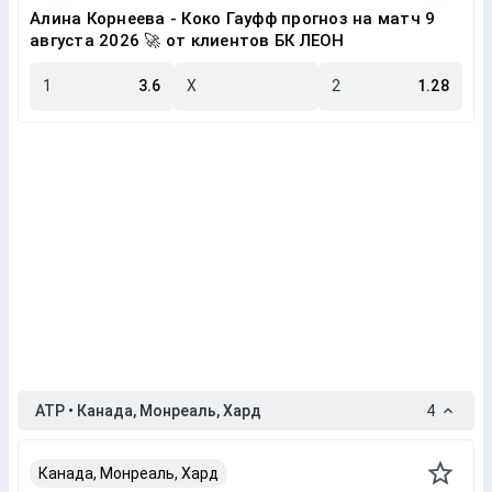
Алина Корнеева - Коко Гауфф прогноз на матч 9
августа 2026 🚀 от клиентов БК ЛЕОН
1
3.6
X
2
1.28
ATP • Канада, Монреаль, Хард
4
Канада, Монреаль, Хард