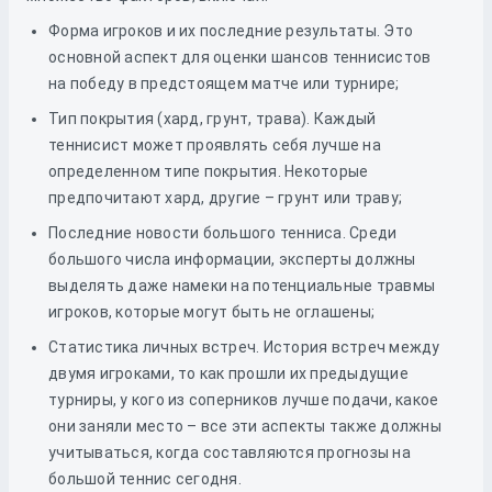
Форма игроков и их последние результаты. Это
основной аспект для оценки шансов теннисистов
на победу в предстоящем матче или турнире;
Тип покрытия (хард, грунт, трава). Каждый
теннисист может проявлять себя лучше на
определенном типе покрытия. Некоторые
предпочитают хард, другие – грунт или траву;
Последние новости большого тенниса. Среди
большого числа информации, эксперты должны
выделять даже намеки на потенциальные травмы
игроков, которые могут быть не оглашены;
Статистика личных встреч. История встреч между
двумя игроками, то как прошли их предыдущие
турниры, у кого из соперников лучше подачи, какое
они заняли место – все эти аспекты также должны
учитываться, когда составляются прогнозы на
большой теннис сегодня.