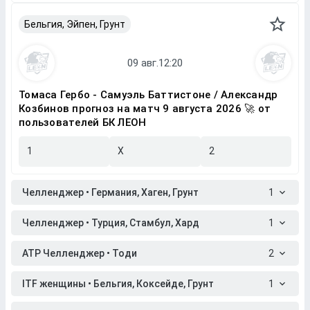
Бельгия, Эйпен, Грунт
Томаса Гербо - Самуэль Баттистоне / Александр
Козбинов прогноз на матч 9 августа 2026 🚀 от
пользователей БК ЛЕОН
1
X
2
Челленджер • Германия, Хаген, Грунт
1
Челленджер • Турция, Стамбул, Хард
1
ATP Челленджер • Тоди
2
ITF женщины • Бельгия, Коксейде, Грунт
1