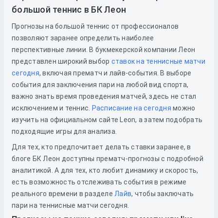
большой теннис в БК Леон
Прогнозы на большой теннис от профессионалов
позволяют заранее определить наиболее
перспективные линии. В букмекерской компании Леон
представлен широкий выбор
ставок на теннисные матчи
сегодня
, включая прематч и лайв-события. В выборе
события для заключения пари на любой вид спорта,
важно знать время проведения матчей, здесь не стал
исключением и теннис.
Расписание на сегодня
можно
изучить
на официальном сайте Leon, а затем подобрать
подходящие игры для анализа.
Для тех, кто предпочитает делать ставки заранее, в
блоге БК Леон доступны прематч-прогнозы с подробной
аналитикой. А для тех, кто любит динамику и скорость,
есть возможность отслеживать события в режиме
реального времени в разделе
Лайв
, чтобы заключать
пари на теннисные матчи сегодня.