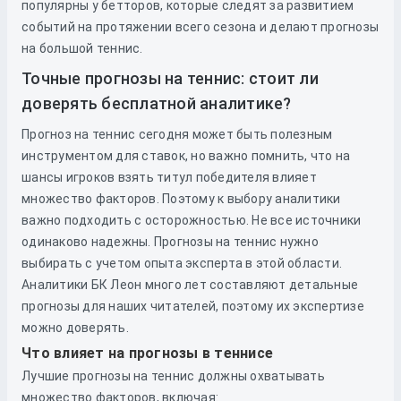
популярны у бетторов, которые следят за развитием
событий на протяжении всего сезона и делают прогнозы
на большой теннис.
Точные прогнозы на теннис: стоит ли
доверять бесплатной аналитике?
Прогноз на теннис сегодня может быть полезным
инструментом для ставок, но важно помнить, что на
шансы игроков взять титул победителя влияет
множество факторов. Поэтому к выбору аналитики
важно подходить с осторожностью. Не все источники
одинаково надежны. Прогнозы на теннис нужно
выбирать с учетом опыта эксперта в этой области.
Аналитики БК Леон много лет составляют детальные
прогнозы для наших читателей, поэтому их экспертизе
можно доверять.
Что влияет на прогнозы в теннисе
Лучшие прогнозы на теннис должны охватывать
множество факторов, включая: