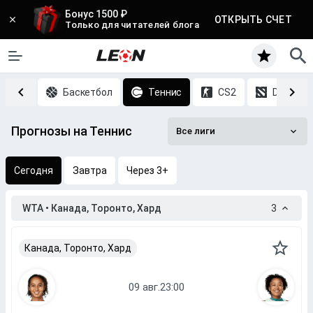
Бонус 1500 ₽
ОТКРЫТЬ СЧЕТ
Только для читателей блога
Хоккей
Баскетбол
Теннис
CS2
DOTA 2
Прогнозы на Теннис
Все лиги
Сегодня
Завтра
Через 3+
WTA • Канада, Торонто, Хард
3
Канада, Торонто, Хард