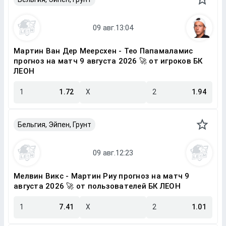
Мартин Ван Дер Меерсхен - Тео Папамаламис
прогноз на матч 9 августа 2026 🚀 от игроков БК
ЛЕОН
1
1.72
X
2
1.94
Бельгия, Эйпен, Грунт
Мелвин Викс - Мартин Риу прогноз на матч 9
августа 2026 🚀 от пользователей БК ЛЕОН
1
7.41
X
2
1.01