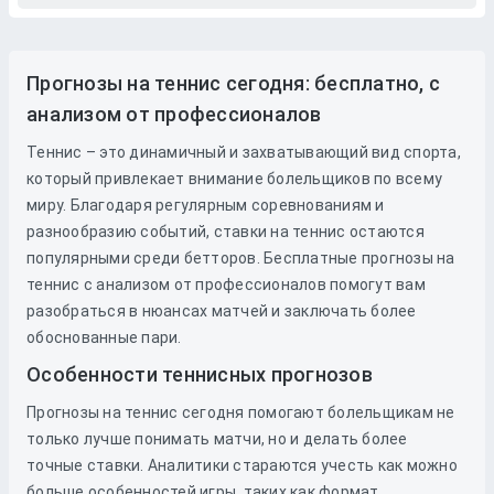
Прогнозы на теннис сегодня: бесплатно, с
анализом от профессионалов
Теннис – это динамичный и захватывающий вид спорта,
который привлекает внимание болельщиков по всему
миру. Благодаря регулярным соревнованиям и
разнообразию событий, ставки на теннис остаются
популярными среди бетторов. Бесплатные прогнозы на
теннис с анализом от профессионалов помогут вам
разобраться в нюансах матчей и заключать более
обоснованные пари.
Особенности теннисных прогнозов
Прогнозы на теннис сегодня помогают болельщикам не
только лучше понимать матчи, но и делать более
точные ставки. Аналитики стараются учесть как можно
больше особенностей игры, таких как формат