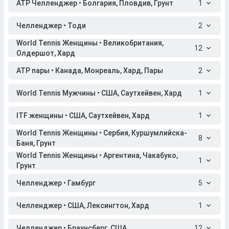
ATP Челленджер • Болгария, Пловдив, Грунт
1
Челленджер • Тоди
2
World Tennis Женщины • Великобритания,
12
Олдершот, Хард
ATP пары • Канада, Монреаль, Хард, Пары
2
World Tennis Мужчины • США, Саутхейвен, Хард
1
ITF женщины • США, Саутхейвен, Хард
1
World Tennis Женщины • Сербия, Куршумлийска-
8
Баня, Грунт
World Tennis Женщины • Аргентина, Чакабуко,
1
Грунт
Челленджер • Гамбург
5
Челленджер • США, Лексингтон, Хард
1
Челленджер • Браунсберг, США
12