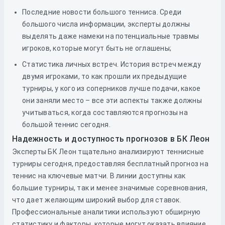
Последние новости большого тенниса. Среди
большого числа информации, эксперты должны
выделять даже намеки на потенциальные травмы
игроков, которые могут быть не оглашены;
Статистика личных встреч. История встреч между
двумя игроками, то как прошли их предыдущие
турниры, у кого из соперников лучше подачи, какое
они заняли место – все эти аспекты также должны
учитываться, когда составляются прогнозы на
большой теннис сегодня.
Надежность и доступность прогнозов в БК Леон
Эксперты БК Леон тщательно анализируют теннисные
турниры сегодня, предоставляя бесплатный прогноз на
теннис на ключевые матчи. В линии доступны как
большие турниры, так и менее значимые соревнования,
что дает желающим широкий выбор для ставок.
Профессиональные аналитики используют обширную
статистику и факторы, которые могут оказать влияние