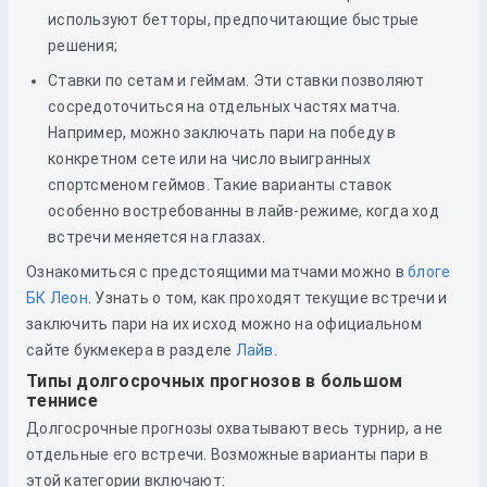
используют бетторы, предпочитающие быстрые
решения;
Ставки по сетам и геймам. Эти ставки позволяют
сосредоточиться на отдельных частях матча.
Например, можно заключать пари на победу в
конкретном сете или на число выигранных
спортсменом геймов. Такие варианты ставок
особенно востребованны в лайв-режиме, когда ход
встречи меняется на глазах.
Ознакомиться с предстоящими матчами можно в
блоге
БК Леон
. Узнать о том, как проходят текущие встречи и
заключить пари на их исход можно на официальном
сайте букмекера в разделе
Лайв
.
Типы долгосрочных прогнозов в большом
теннисе
Долгосрочные прогнозы охватывают весь турнир, а не
отдельные его встречи. Возможные варианты пари в
этой категории включают: