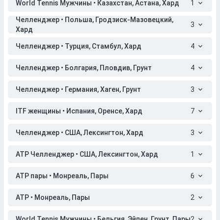
World Tennis Мужчины • Казахстан, Астана, Хард
1
Челленджер • Польша, Гродзиск-Мазовецкий,
3
Хард
Челленджер • Турция, Стамбул, Хард
4
Челленджер • Болгария, Пловдив, Грунт
4
Челленджер • Германия, Хаген, Грунт
3
ITF женщины • Испания, Оренсе, Хард
7
Челленджер • США, Лексингтон, Хард
3
ATP Челленджер • США, Лексингтон, Хард
1
ATP пары • Монреаль, Пары
6
ATP • Монреаль, Пары
2
World Tennis Мужчины • Бельгия, Эйпен, Грунт, Пары
2