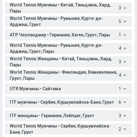
World Tennis Мужчины • Китай, Тяньцзинь, Хард,
3
Пары
World Tennis Мужчины • Румыния, Куртя-де-
5
Арджеш, Грунт
ATP Челленджер • Германия, Хаген, Грунт, Пары
1
World Tennis Мужчины • Румыния, Куртя-де-
4
Арджеш, Грунт, Пары
World Tennis Женщины • Китай, Тяньцзинь, Хард,
3
Пары
World Tennis Женщины • Финляндия, Хямеенлинна,
4
Грунт, Пары
UTR Мужчины • Сайтама
1
ITF мужчины • Сербия, Куршумлийска-Баня, Грунт
6
ITF женщины • Германия, Лейпциг, Грунт
3
World Tennis Мужчины • Сербия, Куршумлийска-
2
Баня, Грунт