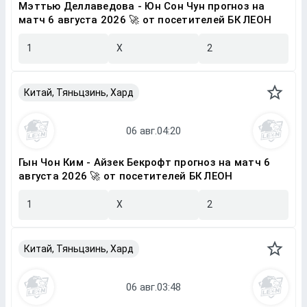
Мэттью Деллаведова - Юн Сон Чун прогноз на
матч 6 августа 2026 🚀 от посетителей БК ЛЕОН
1
X
2
Китай, Тяньцзинь, Хард
Гын Чон Ким - Айзек Бекрофт прогноз на матч 6
августа 2026 🚀 от посетителей БК ЛЕОН
1
X
2
Китай, Тяньцзинь, Хард