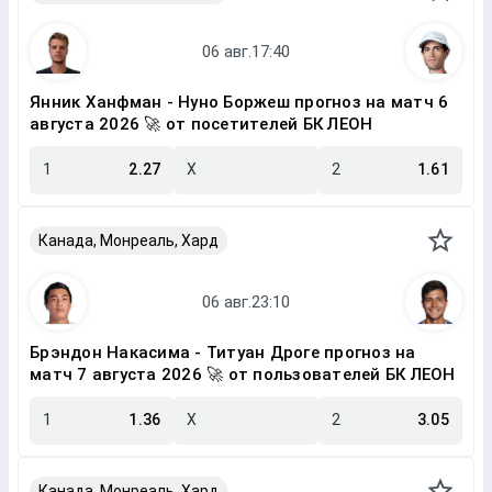
Янник Ханфман - Нуно Боржеш прогноз на матч 6
августа 2026 🚀 от посетителей БК ЛЕОН
1
2.27
X
2
1.61
Канада, Монреаль, Хард
Брэндон Накасима - Титуан Дроге прогноз на
матч 7 августа 2026 🚀 от пользователей БК ЛЕОН
1
1.36
X
2
3.05
Канада, Монреаль, Хард