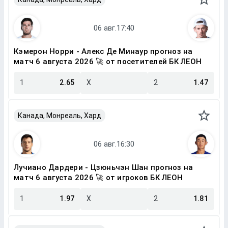
Кэмерон Норри - Алекс Де Минаур прогноз на
матч 6 августа 2026 🚀 от посетителей БК ЛЕОН
1
2.65
X
2
1.47
Канада, Монреаль, Хард
Лучиано Дардери - Цзюньчэн Шан прогноз на
матч 6 августа 2026 🚀 от игроков БК ЛЕОН
1
1.97
X
2
1.81