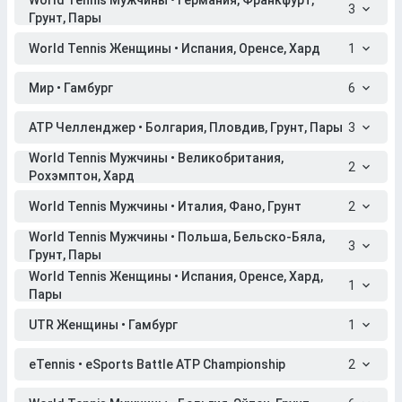
World Tennis Мужчины • Германия, Франкфурт,
3
Грунт, Пары
World Tennis Женщины • Испания, Оренсе, Хард
1
Мир • Гамбург
6
ATP Челленджер • Болгария, Пловдив, Грунт, Пары
3
World Tennis Мужчины • Великобритания,
2
Рохэмптон, Хард
World Tennis Мужчины • Италия, Фано, Грунт
2
World Tennis Мужчины • Польша, Бельско-Бяла,
3
Грунт, Пары
World Tennis Женщины • Испания, Оренсе, Хард,
1
Пары
UTR Женщины • Гамбург
1
eTennis • eSports Battle ATP Championship
2