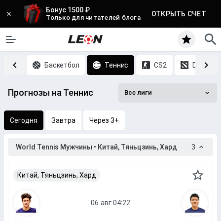
Бонус 1500 ₽
ОТКРЫТЬ СЧЕТ
Только для читателей блога
Хоккей
Баскетбол
Теннис
CS2
DOTA 2
Прогнозы на Теннис
Все лиги
Сегодня
Завтра
Через 3+
World Tennis Мужчины • Китай, Тяньцзинь, Хард
3
Китай, Тяньцзинь, Хард