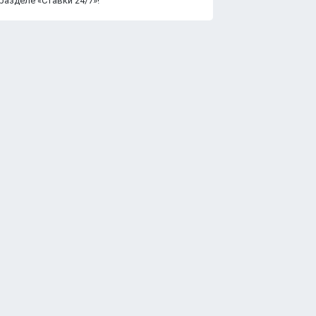
разделе «Ставки 24/7»!