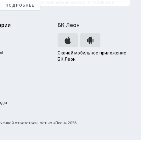
 сезоне учитывается положение команд в таблице, в
ПОДРОБНЕЕ
в серии, если она включает в себя несколько матчей.
 сочетании с дополнительным подтекстом
ории
БК Леон
екущих удачных/неудачных серий) напрямую влияют
и
ль звездных исполнителей в рамках отдельно взятого
зы
кой. В связи с этим рекомендуется уточнять
Скачай мобильное приложение
БК Леон
 матчей игроков команд.
сперты также обращают внимание на календарь – как
чей. Слишком плотный график может указывать на
то позволяют обнаружить неудобного соперника даже
оды
статистику особенно важно учитывать, если клубы
обой на регулярной основе.
нтекста дает возможность игрокам правильно
иченной ответственностью «Леон» 2026
о заключаемых пари. Исчерпывающую аналитику и
олейбол вы всегда можете найти в
блоге БК Леон
.