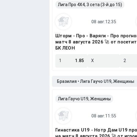
Лига Про 4X4, 3 сета (3-й до 15)
Шторм - Про - Варяги - Про прогно
матч 8 августа 2026 🚀 от посети
БК ЛЕОН
1
1.85
X
2
Бразилия • Лига Гаучо U19, Женщины
Лига Гаучо U19, Женщины
Гинастика U19 - Нотр Дам U19 пр
на матч 8 августа 2026 🚀 от игро