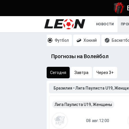
НОВОСТИ
ПРО
ерспорт
MMA
Футбол
Хоккей
Баскетб
Прогнозы на Волейбол
Сегодня
Завтра
Через 3+
Бразилия • Лига Паулиста U19, Женщ
Лига Паулиста U19, Женщины