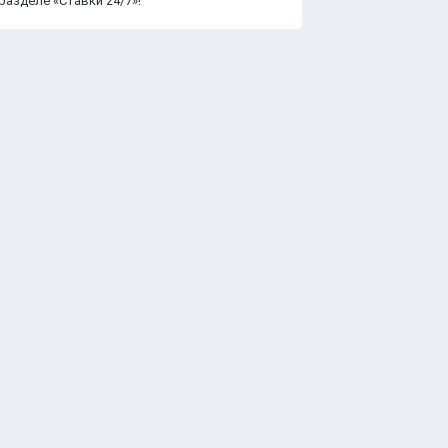
разделе «Ставки 24/7»!