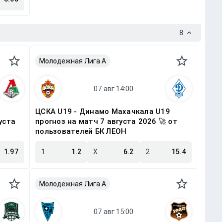
8
Молодежная Лига А
ЦСКА U19 - Динамо Махачкала U19
уста
прогноз на матч 7 августа 2026 🚀 от
пользователей БК ЛЕОН
1.97
1
1.2
X
6.2
2
15.4
Молодежная Лига А