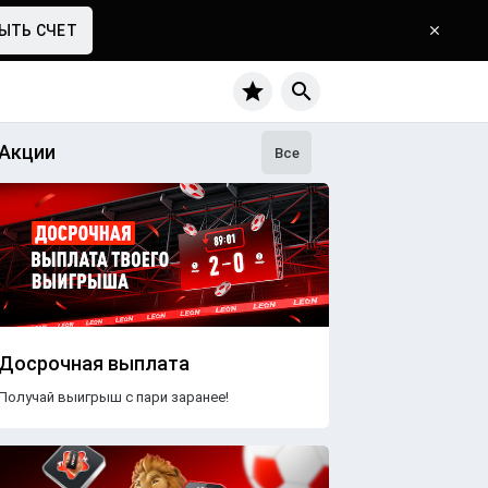
ЫТЬ СЧЕТ
Акции
CS2
DOTA 2
Волейбол
Все
Досрочная выплата
Получай выигрыш с пари заранее!