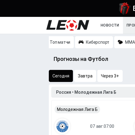
НОВОСТИ
ПРО
Топ матчи
Киберспорт
MMA
Прогнозы на Футбол
Сегодня
Завтра
Через 3+
Россия • Молодежная Лига Б
Молодежная Лига Б