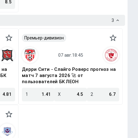
8.5
3
Премьер-дивизион
 на
Дерри Сити - Слайго Роверс прогноз на
 БК
матч 7 августа 2026 🚀 от
пользователей БК ЛЕОН
4.81
1
1.41
X
4.5
2
6.7