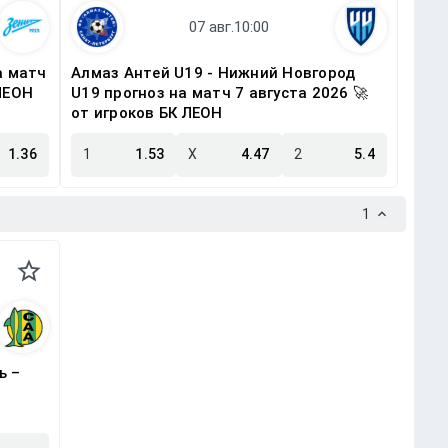
а матч
Алмаз Антей U19 - Нижний Новгород
 ЛЕОН
U19 прогноз на матч 7 августа 2026 🚀
от игроков БК ЛЕОН
1.36
1
1.53
X
4.47
2
5.4
1
ь –