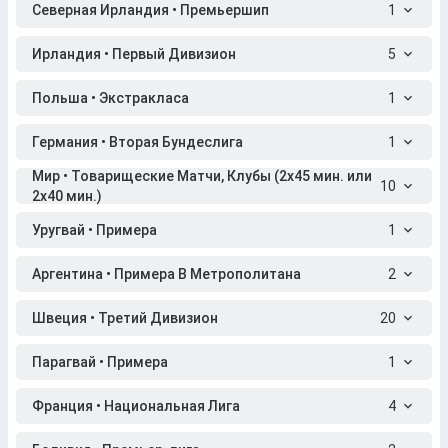
Северная Ирландия • Премьершип
1
Ирландия • Первый Дивизион
5
Польша • Экстракласа
1
Германия • Вторая Бундеслига
1
Мир • Товарищеские Матчи, Клубы (2x45 мин. или
10
2x40 мин.)
Уругвай • Примера
1
Аргентина • Примера B Метрополитана
2
Швеция • Третий Дивизион
20
Парагвай • Примера
1
Франция • Национальная Лига
4