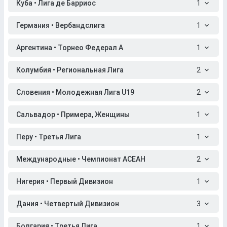
Куба • Лига де Барриос
1
Германия • Вербандслига
1
Аргентина • Торнео Федерал A
1
Колумбия • Региональная Лига
2
Словения • Молодежная Лига U19
2
Сальвадор • Примера, Женщины
1
Перу • Третья Лига
1
Международные • Чемпионат АСЕАН
2
Нигерия • Первый Дивизион
1
Дания • Четвертый Дивизион
3
Болгария • Третья Лига
1