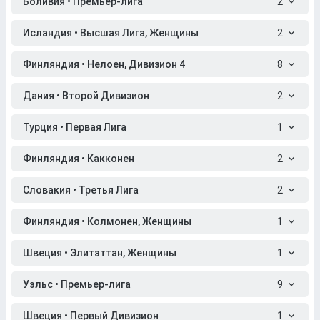
Боливия • Премьер-лига
2
Исландия • Высшая Лига, Женщины
2
Финляндия • Нелоен, Дивизион 4
8
Дания • Второй Дивизион
2
Турция • Первая Лига
1
Финляндия • Какконен
2
Словакия • Третья Лига
2
Финляндия • Колмонен, Женщины
1
Швеция • Элитэттан, Женщины
1
Уэльс • Премьер-лига
9
Швеция • Первый Дивизион
1