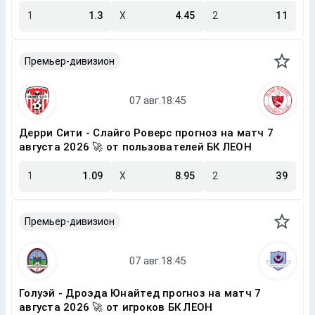
1
1.3
X
4.45
2
11
Премьер-дивизион
Дерри Сити - Слайго Роверс прогноз на матч 7
августа 2026 🚀 от пользователей БК ЛЕОН
1
1.09
X
8.95
2
39
Премьер-дивизион
Голуэй - Дроэда Юнайтед прогноз на матч 7
августа 2026 🚀 от игроков БК ЛЕОН