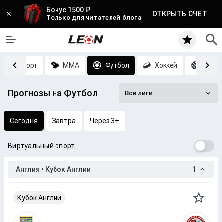
Бонус 1500 ₽
ОТКРЫТЬ СЧЕТ
Только для читателей блога
Киберспорт
MMA
Футбол
Хоккей
Баск
Прогнозы на Футбол
Все лиги
Сегодня
Завтра
Через 3+
Виртуальный спорт
Англия • Кубок Англии
1
Кубок Англии